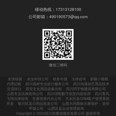
移动热线：17313128100
公司邮箱：490190573@qq.com
微信二维码
友情链接：
农业科技公司
税务年报
法律咨询
新疆小规模
代理记账
四川器材专业设计服务公司
四川动漫游艺用品技术
交流转让
西安文化用品设备出租
四川同宇铭建筑有限公司
山西专业法律咨询公司
四川绵阳数字创意内容应用
四川青鸟
飞翔法律咨询
甘肃资质代办公司
天水区县CRM客户管理系统
开发
银川区县日用品批发公司
山西大同商标注册保护
造价
甲级公司
山西区县企业管理咨询
Copyright © 2023四川西耀凌建筑有限公司 版权所有