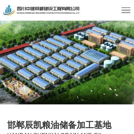
邯郸辰凯粮油储备加工基地