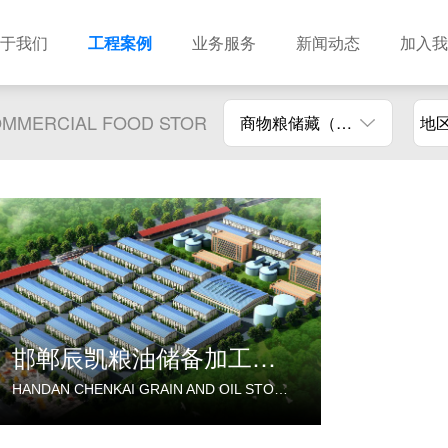
于我们
工程案例
业务服务
新闻动态
加入我
MMERCIAL FOOD STOR
商物粮储藏（冷库冷冻）
地
建筑设计
市政设计
电力设计
商物粮储藏（冷库冷冻）
农林设计
勘察资质
水利设计
风景园林
土地规划
城乡规划
工程测绘
工程咨询
工程造价
邯郸辰凯粮油储备加工基地
HANDAN CHENKAI GRAIN AND OIL STORAGE AND PROCESSING BASE