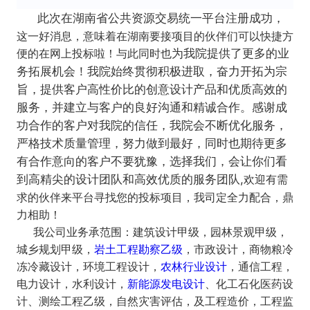
此次在湖南省公共资源交易统一平台注册成功，
这一好消息，意味着在湖南要接项目的伙伴们可以快捷方
便的在网上投标啦！与此同时也
为我院提供了更多的业
务拓展机会！
我院始终贯彻积极进取，奋力开拓为宗
旨，提供客户高性价比的创意设计产品和优质高效的
服务，并建立与客户的良好沟通和精诚合作。
感谢成
功合作的客户对我院的信任，我院会不断优化服务，
严格技术质量管理，努力做到最好，同时也期待更多
有合作意向的客户不要犹豫，选择我们，会让你们看
欢迎有需
到高精尖的设计团队和高效优质的服务团队,
求的伙伴来平台寻找您的投标项目，我司定全力配合，鼎
力相助！
我公司业务承范围：建筑设计甲级，园林景观甲级，
城乡规划甲级，
岩土工程勘察乙级
，市政设计，商物粮冷
冻冷藏设计，环境工程设计，
农林行业设计
，通信工程，
电力设计，水利设计，
新能源发电设计
、化工石化医药设
计、测绘工程乙级，自然灾害评估，及工程造价，工程监