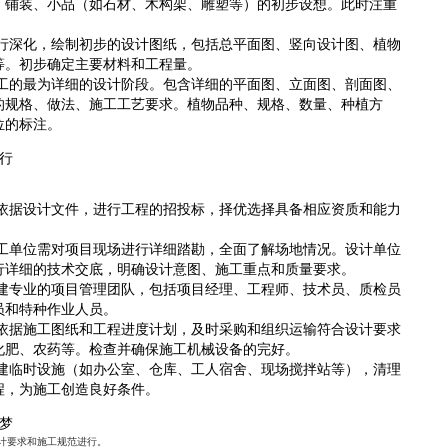
、铺装、小品（如石材、木构架、雕塑等）的初步设想。此时注重
。
行深化，绘制初步的设计图纸，包括总平面图、竖向设计图、植物
等。初步确定主要材料和工程量。
工的最为详细的设计阶段。包含详细的平面图、立面图、剖面图、
的规格、做法、施工工艺要求。植物品种、规格、数量、种植方
位的标注。
行
依据设计文件，进行工程的招投标，择优选择具备相应资质和能力
工单位需对项目现场进行详细踏勘，全面了解场地情况。设计单位
行详细的技术交底，明确设计意图、施工重点和质量要求。
建专业的项目管理团队，包括项目经理、工程师、技术员、质检员
员和特种作业人员。
依据施工图纸和工程进度计划，及时采购和组织运输符合设计要求
化肥、农药等。检查并确保施工机械设备的完好。
建临时设施（如办公室、仓库、工人宿舍、现场搅拌站等），清理
程，为施工创造良好条件。
梦
计要求和施工规范进行。