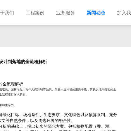
于我们
工程案例
业务服务
新闻动态
加入我
建筑设计
市政设计
电力设计
商物粮储藏（冷库冷冻）
农林设计
勘察资质
水利设计
风景园林
设计到落地的全流程解析
土地规划
城乡规划
工程测绘
工程咨询
工程造价
的全流程解析
观建设。园林绿化工程作为提升城市品质、改善人居环境的重要手段，其从设计到落地的全
全过程进行深入解析。
果和生命力。
确绿化目标、场地条件、生态要求、文化特色以及预算限制。充分
水文等自然条件，以及周边环境的融合性。
分析的基础上，提出初步的绿化方案。包括植物配置（乔、灌、