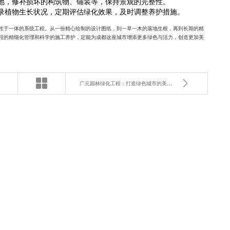
地，修补损坏的构筑物、铺装等，保持景观的完整性。
录植物生长状况，定期评估绿化效果，及时调整养护措施。
性于一体的系统工程。从一份精心绘制的设计图纸，到一草一木的落地生根，再到长期的精
程的精细化管理和科学的施工养护，定能为成都这座城市增添更多绿色与活力，创造更加美
广元园林绿化工程：打造绿色城市的美丽秘诀！