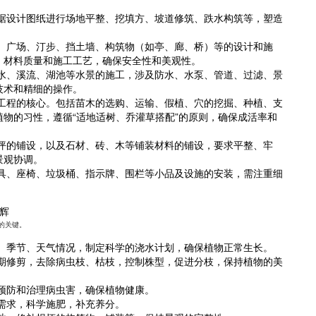
据设计图纸进行场地平整、挖填方、坡道修筑、跌水构筑等，塑造
。
、广场、汀步、挡土墙、构筑物（如亭、廊、桥）等的设计和施
、材料质量和施工工艺，确保安全性和美观性。
水、溪流、湖池等水景的施工，涉及防水、水泵、管道、过滤、景
技术和精细的操作。
工程的核心。包括苗木的选购、运输、假植、穴的挖掘、种植、支
物的习性，遵循“适地适树、乔灌草搭配”的原则，确保成活率和
坪的铺设，以及石材、砖、木等铺装材料的铺设，要求平整、牢
景观协调。
具、座椅、垃圾桶、指示牌、围栏等小品及设施的安装，需注重细
辉
的关键。
、季节、天气情况，制定科学的浇水计划，确保植物正常生长。
期修剪，去除病虫枝、枯枝，控制株型，促进分枝，保持植物的美
预防和治理病虫害，确保植物健康。
需求，科学施肥，补充养分。