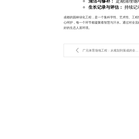
清洁与修补：
定期清理场
生长记录与评估：
持续记
成都的园林绿化工程，是一个集科学性、艺术性、工程
心呵护，每一个环节都凝聚着智慧与汗水。通过对全流
好的生态人居环境。
广元体育场地工程：从规划到落成的全方位指南