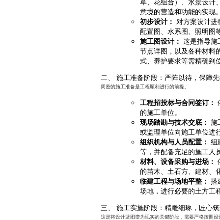
草、花组合）、水景设计
意境的营造和功能的实现
初步设计：
对方案设计进
配置图、水系图、照明图
施工图设计：
这是指导施
节点详图，以及各种材料
式、养护要求等需精确到
二、 施工准备阶段：严阵以待，保障先
周密的施工准备是工程顺利进行的前提。
工程招投标与合同签订：
的施工单位。
现场踏勘与技术交底：
施
或监理单位向施工单位进
组织机构与人员配置：
组
等，并配备充足的施工人
材料、设备采购与进场：
的苗木、土石方、建材、
临建工程与场地平整：
搭
场地，进行必要的土方工
三、 施工实施阶段：精雕细琢，匠心筑
这是将设计蓝图变为现实的关键阶段，需要严格按照设