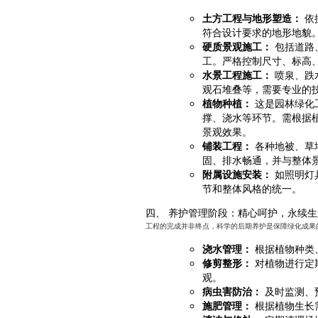
土方工程与地形塑造：
依
符合设计要求的地形地貌
硬质景观施工：
包括道路
工。严格控制尺寸、标高
水景工程施工：
喷泉、跌
观石堆叠等，需要专业的
植物种植：
这是园林绿化
撑、浇水等环节。需根据植
景观效果。
铺装工程：
各种地被、草
固、排水畅通，并与整体
附属设施安装：
如照明灯
节和整体风格的统一。
四、 养护管理阶段：精心呵护，永续生
工程的完成并非终点，科学的后期养护是保障绿化成果
浇水管理：
根据植物种类
修剪整形：
对植物进行定
观。
病虫害防治：
及时监测、
施肥管理：
根据植物生长