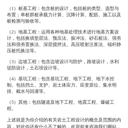
（1）桩基工程：包含桩的设计，包括桩的类型、选型与
布置；单桩群桩承载力计算、沉降计算、配筋、施工以及
桩检测与验收等。
（2）地基工程：运用各种地基处理技术进行地基方案设
计，包括换填垫层法、预压法、振冲法、砂石桩法、强夯
法和强夯置换法、深层搅拌法、高压喷射注浆法、锚杆静
压桩托换法等。
（3）边坡工程：包含边坡设计与防护，路坡设计，水利
堤防设计，土石坝设计等。
（4）基坑工程：包含基坑工程、地下工程、地下水控
制。包括挡土、支护、岩土体应力、应变原位、集水明
排、截水与回灌等。
（5）其他：包括隧道及地下工程、地震工程、爆破工
程。
上述就是为你介绍的有关
岩土工程设计的概念及范围
的内
容，对此你还有什么不了解的，欢迎前来咨询我们网站，