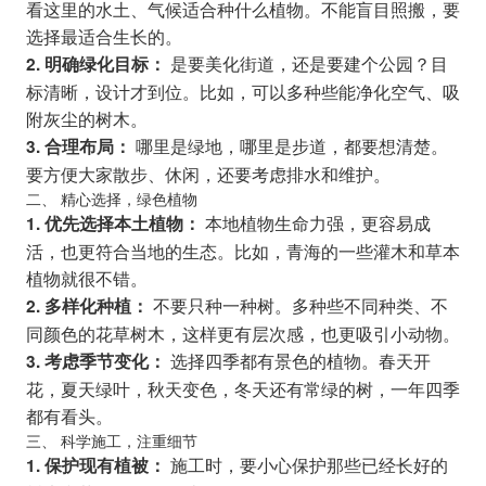
看这里的水土、气候适合种什么植物。不能盲目照搬，要
选择最适合生长的。
是要美化街道，还是要建个公园？目
2. 明确绿化目标：
标清晰，设计才到位。比如，可以多种些能净化空气、吸
附灰尘的树木。
哪里是绿地，哪里是步道，都要想清楚。
3. 合理布局：
要方便大家散步、休闲，还要考虑排水和维护。
二、 精心选择，绿色植物
本地植物生命力强，更容易成
1. 优先选择本土植物：
活，也更符合当地的生态。比如，青海的一些灌木和草本
植物就很不错。
不要只种一种树。多种些不同种类、不
2. 多样化种植：
同颜色的花草树木，这样更有层次感，也更吸引小动物。
选择四季都有景色的植物。春天开
3. 考虑季节变化：
花，夏天绿叶，秋天变色，冬天还有常绿的树，一年四季
都有看头。
三、 科学施工，注重细节
施工时，要小心保护那些已经长好的
1. 保护现有植被：