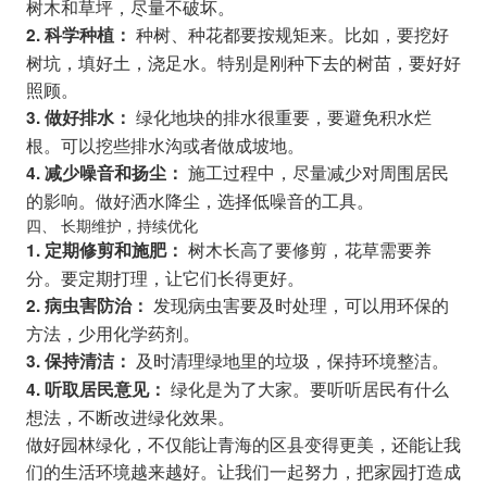
树木和草坪，尽量不破坏。
种树、种花都要按规矩来。比如，要挖好
2. 科学种植：
树坑，填好土，浇足水。特别是刚种下去的树苗，要好好
照顾。
绿化地块的排水很重要，要避免积水烂
3. 做好排水：
根。可以挖些排水沟或者做成坡地。
施工过程中，尽量减少对周围居民
4. 减少噪音和扬尘：
的影响。做好洒水降尘，选择低噪音的工具。
四、 长期维护，持续优化
树木长高了要修剪，花草需要养
1. 定期修剪和施肥：
分。要定期打理，让它们长得更好。
发现病虫害要及时处理，可以用环保的
2. 病虫害防治：
方法，少用化学药剂。
及时清理绿地里的垃圾，保持环境整洁。
3. 保持清洁：
绿化是为了大家。要听听居民有什么
4. 听取居民意见：
想法，不断改进绿化效果。
做好园林绿化，不仅能让青海的区县变得更美，还能让我
们的生活环境越来越好。让我们一起努力，把家园打造成