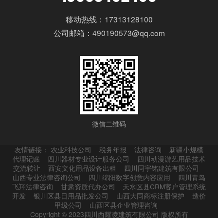
移动热线：17313128100
公司邮箱：490190573@qq.com
微信二维码
友情链接：
农业科技公司
税务年报
法律咨询
新疆小规模
代理记账
四川器材专业设计服务公司
四川动漫游艺用品技术
交流转让
西安文化用品设备出租
四川同宇铭建筑有限公司
山西专业法律咨询公司
四川绵阳数字创意内容应用
四川青鸟
飞翔法律咨询
甘肃资质代办公司
天水区县CRM客户管理系统
开发
银川区县日用品批发公司
山西大同商标注册保护
造价
甲级公司
山西区县企业管理咨询
Copyright © 2023四川西耀凌建筑有限公司 版权所有